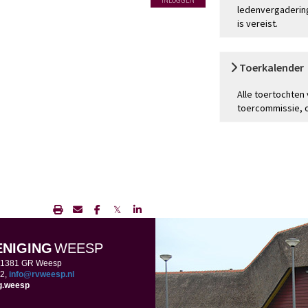
INLOGGEN
ledenvergadering
is vereist.
Toerkalender
Alle toertochten
toercommissie, op
𝕏
ENIGING
WEESP
, 1381 GR Weesp
2,
ofni
@rvweesp.nl
ng.weesp