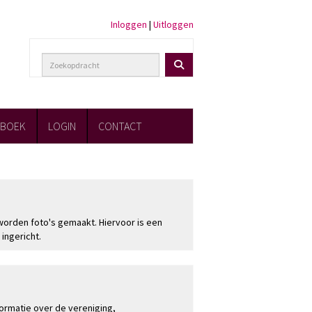
Inloggen
|
Uitloggen
FBOEK
LOGIN
CONTACT
Bekijk de foto's
worden foto's gemaakt. Hiervoor is een
 ingericht.
Mijn RVWeesp
ormatie over de vereniging,