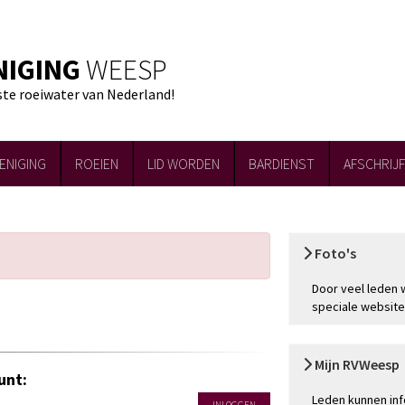
NIGING
WEESP
ste roeiwater van Nederland!
ENIGING
ROEIEN
LID WORDEN
BARDIENST
AFSCHRIJ
Foto's
Door veel leden 
speciale website
Mijn RVWeesp
unt:
Leden kunnen inf