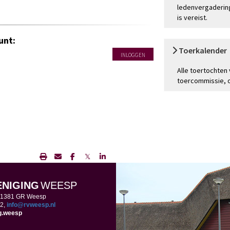
ledenvergadering
is vereist.
unt:
Toerkalender
INLOGGEN
Alle toertochten
toercommissie, op
𝕏
ENIGING
WEESP
, 1381 GR Weesp
2,
ofni
@rvweesp.nl
ng.weesp