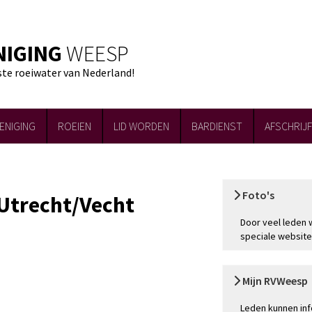
NIGING
WEESP
ste roeiwater van Nederland!
ENIGING
ROEIEN
LID WORDEN
BARDIENST
AFSCHRIJ
Foto's
Utrecht/Vecht
Door veel leden 
speciale website
Mijn RVWeesp
Leden kunnen inf