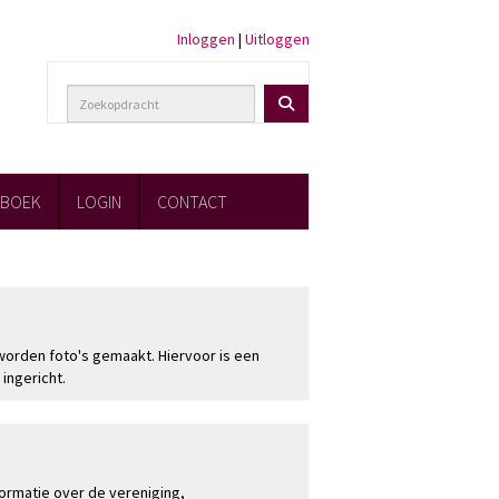
Inloggen
|
Uitloggen
FBOEK
LOGIN
CONTACT
Bekijk de foto's
worden foto's gemaakt. Hiervoor is een
 ingericht.
Mijn RVWeesp
ormatie over de vereniging,