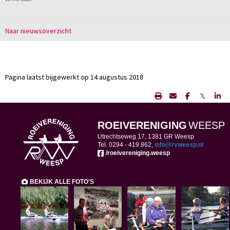
Naar nieuwsoverzicht
Pagina laatst bijgewerkt op 14 augustus 2018
𝕏
ROEIVERENIGING
WEESP
Utrechtseweg 17, 1381 GR Weesp
Tel. 0294 -
419 862,
ofni
@rvweesp.nl
/roeivereniging.weesp
BEKIJK ALLE FOTO'S