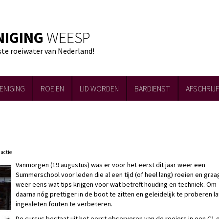
NIGING
WEESP
ste roeiwater van Nederland!
ENIGING
ROEIEN
LID WORDEN
BARDIENST
AFSCHRIJ
dactie
Vanmorgen (19 augustus) was er voor het eerst dit jaar weer een
Summerschool voor leden die al een tijd (of heel lang) roeien en graa
weer eens wat tips krijgen voor wat betreft houding en techniek. Om
daarna nóg prettiger in de boot te zitten en geleidelijk te proberen l
ingesleten fouten te verbeteren.
De cursus bestaat uit het eerst observeren van de roeiers in een C1 