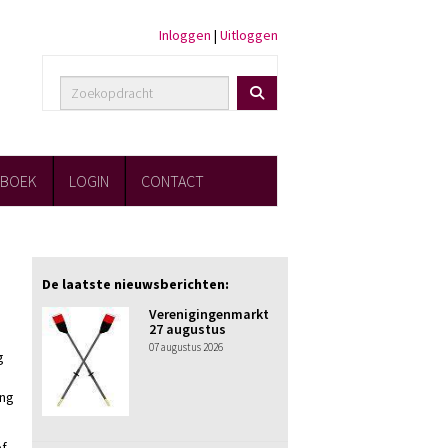
Inloggen
|
Uitloggen
FBOEK
LOGIN
CONTACT
De laatste nieuwsberichten:
Verenigingenmarkt
27 augustus
07 augustus 2026
g
ang
of