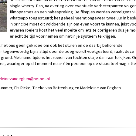
single wherry. Dan, na overleg over eventuele verbeterpunten volge
filmopnames en een nabespreking. De filmpjes worden vervolgens vi
Whatsapp toegestuurd; het geheel neemt ongeveer twee uur in besl
In principe moet dit voldoende zijn om even voort te kunnen, juist vo
ervaren roeiers kost het veel moeite om iets te corrigeren dus je mo
er echt de tijd voor nemen om het in je systeem te krijgen.
ek het ons geen gek idee om ook het sturen en de daarbij behorende
 tegenwoordig bijna altijd door de boeg wordt voetgestuurd, raakt deze
rond. Met name tijdens het roeien van tochten sta je dan raar te kijken. O
ries, waarbij er op dit moment maar één persoon op de stuurstoel mag zitte
eenavenieledam
@hetnet.nl
Kummer, Els Ricke, Tineke van Bottenburg en Madeleine van Eeghen