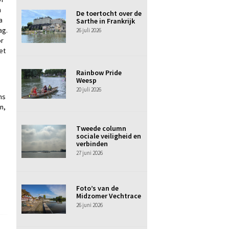
n
De toertocht over de
a
Sarthe in Frankrijk
ag.
26 juli 2026
or
et
Rainbow Pride
Weesp
20 juli 2026
ns
n,
Tweede column
sociale veiligheid en
verbinden
27 juni 2026
Foto’s van de
Midzomer Vechtrace
26 juni 2026