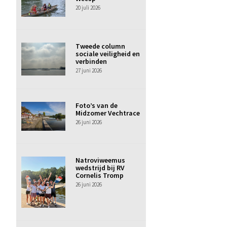
20 juli 2026
Tweede column
sociale veiligheid en
verbinden
27 juni 2026
Foto’s van de
Midzomer Vechtrace
26 juni 2026
Natroviweemus
wedstrijd bij RV
Cornelis Tromp
26 juni 2026