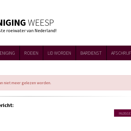
NIGING
WEESP
ste roeiwater van Nederland!
ENIGING
ROEIEN
LID WORDEN
BARDIENST
AFSCHRIJ
kan niet meer gelezen worden.
richt:
INLOGGE