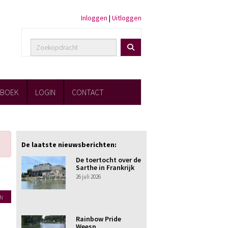
Inloggen
|
Uitloggen
FBOEK
LOGIN
CONTACT
De laatste nieuwsberichten:
De toertocht over de
Sarthe in Frankrijk
26 juli 2026
N
Rainbow Pride
Weesp