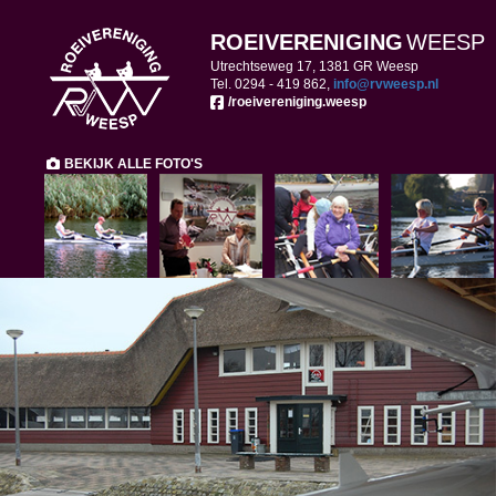
ROEIVERENIGING
WEESP
Utrechtseweg 17, 1381 GR Weesp
Tel. 0294 -
419 862,
ofni
@rvweesp.nl
/roeivereniging.weesp
BEKIJK ALLE FOTO'S