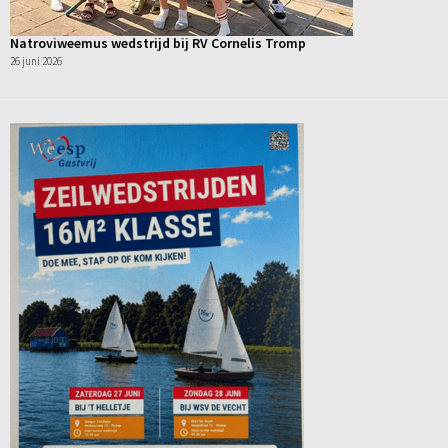
Natroviweemus wedstrijd bij RV Cornelis Tromp
26 juni 2026