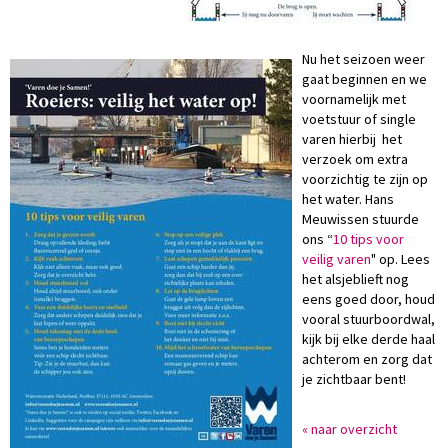
Nu het seizoen weer
gaat beginnen en we
voornamelijk met
voetstuur of single
varen hierbij het
verzoek om extra
voorzichtig te zijn op
het water. Hans
Meuwissen stuurde
ons “
10 tips voor
veilig varen
" op. Lees
het alsjeblieft nog
eens goed door, houd
vooral stuurboordwal,
kijk bij elke derde haal
achterom en zorg dat
je zichtbaar bent!
« naar overzicht