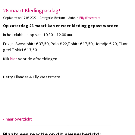
26 maart Kledingpasdag!
Geplaatst op 17-03-2022 - Categorie: Bestuur - Auteur:
Elly Weststrate
Op zaterdag 26 maart kan er weer kleding gepast worden
.
In het clubhuis op van 10.30 – 12.00 uur.
Er zijn:
Sweatshirt € 37,50,
Polo € 22,T-shirt € 17,50, Hemdje € 20, Fluor
geel T-shirt € 17,50
Klik
hier
voor de afbeeldingen
Hetty Eilander & Elly Weststrate
« naar overzicht
Plaats een reactie op dit nieuwsbericht: