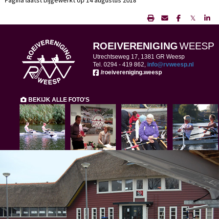
Pagina laatst bijgewerkt op 14 augustus 2018
𝕏
ROEIVERENIGING
WEESP
Utrechtseweg 17, 1381 GR Weesp
Tel. 0294 -
419 862,
ofni
@rvweesp.nl
/roeivereniging.weesp
BEKIJK ALLE FOTO'S