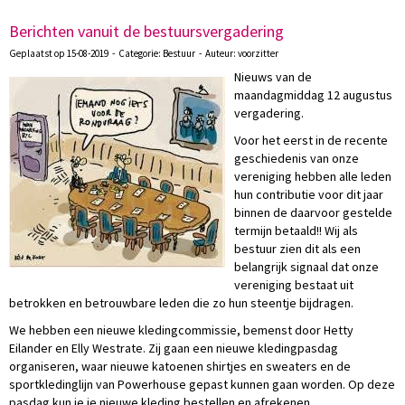
Berichten vanuit de bestuursvergadering
Geplaatst op 15-08-2019 - Categorie: Bestuur - Auteur: voorzitter
Nieuws van de
maandagmiddag 12 augustus
vergadering.
Voor het eerst in de recente
geschiedenis van onze
vereniging hebben alle leden
hun contributie voor dit jaar
binnen de daarvoor gestelde
termijn betaald!! Wij als
bestuur zien dit als een
belangrijk signaal dat onze
vereniging bestaat uit
betrokken en betrouwbare leden die zo hun steentje bijdragen.
We hebben een nieuwe kledingcommissie, bemenst door Hetty
Eilander en Elly Westrate. Zij gaan een nieuwe kledingpasdag
organiseren, waar nieuwe katoenen shirtjes en sweaters en de
sportkledinglijn van Powerhouse gepast kunnen gaan worden. Op deze
pasdag kun je je nieuwe kleding bestellen en afrekenen.