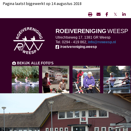
Pagina laatst bijgewerkt op 14 augustus 2018
𝕏
ROEIVERENIGING
WEESP
Utrechtseweg 17, 1381 GR Weesp
Tel. 0294 -
419 862,
ofni
@rvweesp.nl
/roeivereniging.weesp
BEKIJK ALLE FOTO'S