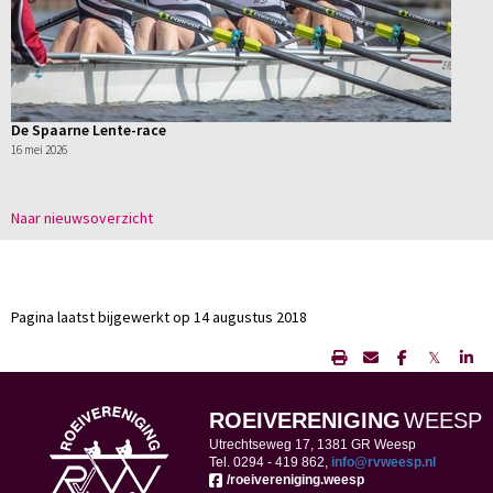
De Spaarne Lente-race
16 mei 2026
Naar nieuwsoverzicht
Pagina laatst bijgewerkt op 14 augustus 2018
𝕏
ROEIVERENIGING
WEESP
Utrechtseweg 17, 1381 GR Weesp
Tel. 0294 -
419 862,
ofni
@rvweesp.nl
/roeivereniging.weesp