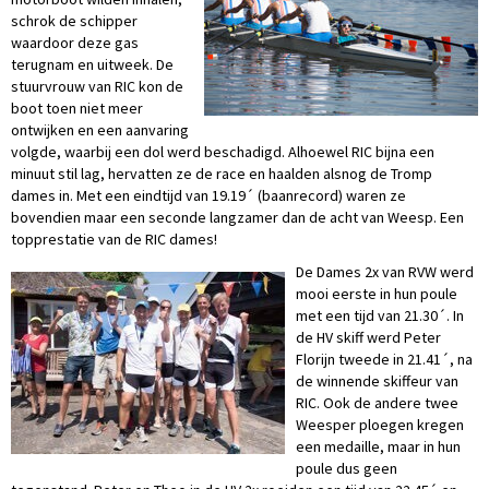
schrok de schipper
waardoor deze gas
terugnam en uitweek. De
stuurvrouw van RIC kon de
boot toen niet meer
ontwijken en een aanvaring
volgde, waarbij een dol werd beschadigd. Alhoewel RIC bijna een
minuut stil lag, hervatten ze de race en haalden alsnog de Tromp
dames in. Met een eindtijd van 19.19´ (baanrecord) waren ze
bovendien maar een seconde langzamer dan de acht van Weesp. Een
topprestatie van de RIC dames!
De Dames 2x van RVW werd
mooi eerste in hun poule
met een tijd van 21.30´. In
de HV skiff werd Peter
Florijn tweede in 21.41´, na
de winnende skiffeur van
RIC. Ook de andere twee
Weesper ploegen kregen
een medaille, maar in hun
poule dus geen