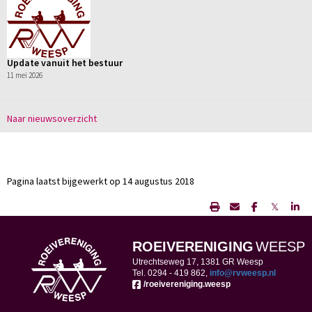
Update vanuit het bestuur
11 mei 2026
Naar nieuwsoverzicht
Pagina laatst bijgewerkt op 14 augustus 2018
𝕏
ROEIVERENIGING
WEESP
Utrechtseweg 17, 1381 GR Weesp
Tel. 0294 -
419 862,
ofni
@rvweesp.nl
/roeivereniging.weesp