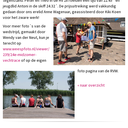
tegenstand. Peter en Theo in de HV 2x roeiden een tijd van 22.45´ en
jeugdlid Antoni in de skiff 24.32´. De prijsuitreiking werd vakkundig
gedaan door ons erelid Anne Wagenaar, geassisteerd door Kiki Koen
voor het zware werk!
Voor meer foto´s van de
wedstrijd, gemaakt door
Wendy van der
Neut, kun je
terecht op
www.weespfoto.nl/viewer/
239/24e-midzomer-
vechtrace
of op de eigen
foto pagina van de RVW.
« naar overzicht