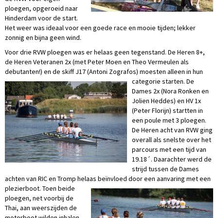
ploegen, opgeroeid naar
Hinderdam voor de start.
Het weer was ideaal voor een goede race en mooie tijden; lekker
zonnig en bijna geen wind.
Voor drie RVW ploegen was er helaas geen tegenstand. De Heren 8+,
de Heren Veteranen 2x (met Peter Moen en Theo Vermeulen als
debutanten!) en de skiff J17 (Antoni Zografos) moesten alleen in hun
categorie starten. De
Dames 2x (Nora Ronken en
Jolien Heddes) en HV 1x
(Peter Florijn) startten in
een poule met 3 ploegen.
De Heren acht van RVW ging
overall als snelste over het
parcours met een tijd van
19.18´. Daarachter werd de
strijd tussen de Dames
achten van RIC en Tromp helaas beïnvloed door een aanvaring met een
plezierboot. Toen beide
ploegen, net voorbij de
Thai, aan weerszijden de
motorboot wilden inhalen,