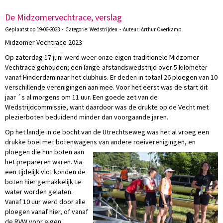
De Midzomervechtrace, verslag
Geplaatst op 19-06-2023 - Categorie: Wedstrijden - Auteur: Arthur Overkamp
Midzomer Vechtrace 2023
Op zaterdag 17 juni werd weer onze eigen traditionele Midzomer
Vechtrace gehouden; een lange-afstandswedstrijd over 5 kilometer
vanaf Hinderdam naar het clubhuis. Er deden in totaal 26 ploegen van 10
verschillende verenigingen aan mee. Voor het eerst was de start dit
jaar ´s al morgens om 11 uur. Een goede zet van de
Wedstrijdcommissie, want daardoor was de drukte op de Vecht met
plezierboten beduidend minder dan voorgaande jaren.
Op het landje in de bocht van de Utrechtseweg was het al vroeg een
drukke boel met botenwagens van andere
roeiverenigingen, en
ploegen die hun boten aan
het prepareren waren. Via
een tijdelijk vlot konden de
boten hier gemakkelijk te
water worden gelaten.
Vanaf 10 uur werd door alle
ploegen vanaf hier, of vanaf
de RVW voor eigen