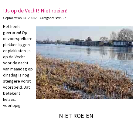
IJs op de Vecht! Niet roeien!
Geplaatst op 13-12-2022 - Categorie: Bestuur
Het heeft
gevroren! Op
onvoorspelbare
plekken liggen
er plakkaten ijs
op de Vecht.
Voor de nacht
van maandag op
dinsdag is nog
stengere vorst
voorspeld. Dat
betekent
helaas:
voorlopig
NIET ROEIEN