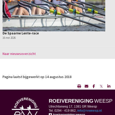
De Spaarne Lente-race
16 mei 2026
Naar nieuwsoverzicht
Pagina laatst bijgewerkt op 14 augustus 2018
𝕏
ROEIVERENIGING
WEESP
Utrechtseweg 17, 1381 GR Weesp
Tel. 0294 -
419 862,
ofni
@rvweesp.nl
/roeivereniging.weesp