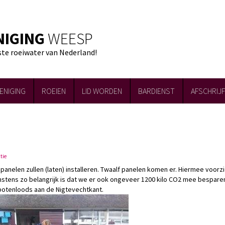
NIGING
WEESP
ste roeiwater van Nederland!
ENIGING
ROEIEN
LID WORDEN
BARDIENST
AFSCHRIJ
tie
anelen zullen (laten) installeren. Twaalf panelen komen er. Hiermee voorz
Minstens zo belangrijk is dat we er ook ongeveer 1200 kilo CO2 mee bespare
botenloods aan de Nigtevechtkant.