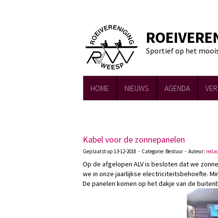
ROEIVERE
Sportief op het mooi
HOME
NIEUWS
AGENDA
VER
Kabel voor de zonnepanelen
Geplaatst op 13-12-2018 - Categorie: Bestuur - Auteur:
redac
Op de afgelopen ALV is besloten dat we zonnep
we in onze jaarlijkse electriciteitsbehoefte. 
De panelen komen op het dakje van de buiten