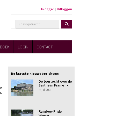
Inloggen
|
Uitloggen
FBOEK
LOGIN
CONTACT
De laatste nieuwsberichten:
De toertocht over de
Sarthe in Frankrijk
ien
26 juli 2026
n.
Rainbow Pride
Weesp