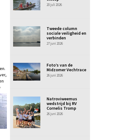
20 juli 2026
Tweede column
sociale veiligheid en
verbinden
27 juni 2026
Foto’s van de
en.
Midzomer Vechtrace
ver,
26 juni 2026
en
e
Natroviweemus
wedstrijd bij RV
Cornelis Tromp
26 juni 2026