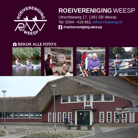
ROEIVERENIGING
WEESP
Utrechtseweg 17, 1381 GR Weesp
Tel. 0294 -
419 862,
ofni
@rvweesp.nl
/roeivereniging.weesp
BEKIJK ALLE FOTO'S