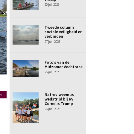
20 juli 2026
Tweede column
sociale veiligheid en
verbinden
27 juni 2026
Foto’s van de
Midzomer Vechtrace
26 juni 2026
Natroviweemus
N
wedstrijd bij RV
Cornelis Tromp
26 juni 2026