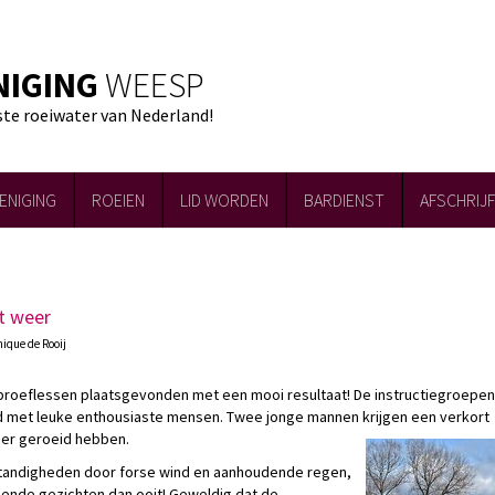
NIGING
WEESP
ste roeiwater van Nederland!
ENIGING
ROEIEN
LID WORDEN
BARDIENST
AFSCHRIJ
t weer
nique de Rooij
 proeflessen plaatsgevonden met een mooi resultaat! De instructiegroepen
uld met leuke enthousiaste mensen. Twee jonge mannen krijgen een verkort
rder geroeid hebben.
tandigheden door forse wind en aanhoudende regen,
hende gezichten dan ooit! Geweldig dat de