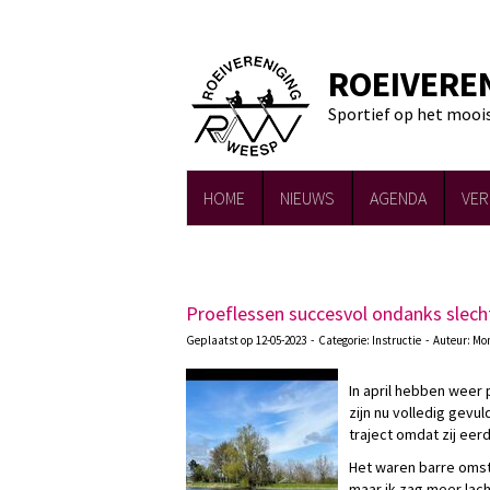
ROEIVERE
Sportief op het mooi
HOME
NIEUWS
AGENDA
VER
Proeflessen succesvol ondanks slech
Geplaatst op 12-05-2023 - Categorie: Instructie - Auteur: Mo
In april hebben weer
zijn nu volledig gev
traject omdat zij ee
Het waren barre oms
maar ik zag meer lac