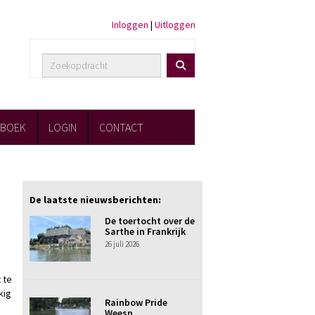
Inloggen
|
Uitloggen
FBOEK
LOGIN
CONTACT
De laatste nieuwsberichten:
De toertocht over de
Sarthe in Frankrijk
26 juli 2026
 te
kig
Rainbow Pride
Weesp