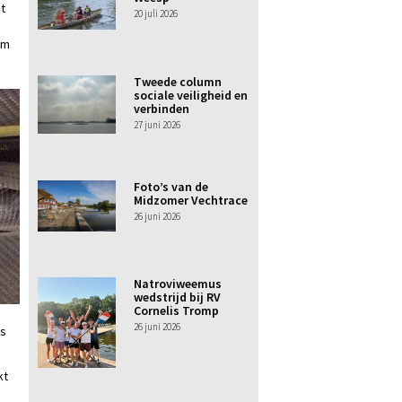
t
20 juli 2026
am
Tweede column
sociale veiligheid en
verbinden
27 juni 2026
Foto’s van de
Midzomer Vechtrace
26 juni 2026
Natroviweemus
wedstrijd bij RV
Cornelis Tromp
26 juni 2026
ts
kt