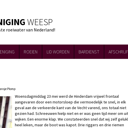
NIGING
WEESP
ste roeiwater van Nederland!
ENIGING
ROEIEN
LID WORDEN
BARDIENST
AFSCHRIJ
Hansje Plomp
Woensdagmiddag 23 mei werd de Hinderdam vrijwel frontaal
aangevaren door een motorsloep die vermoedelijk te snel, in elk
geval aan de verkeerde kant van de Vecht varend, ons totaal niet
gezien had. Schreeuwen hielp niet en er was geen tijd meer om uit
wijken. Een enorme klap. We constateerden snel dat wij zelf geluk
heel leken, maar de boot was kapot. Drie riggers en drie riemen