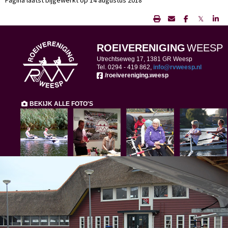
Pagina laatst bijgewerkt op 14 augustus 2018
𝕏
ROEIVERENIGING
WEESP
Utrechtseweg 17, 1381 GR Weesp
Tel. 0294 -
419 862,
ofni
@rvweesp.nl
/roeivereniging.weesp
BEKIJK ALLE FOTO'S