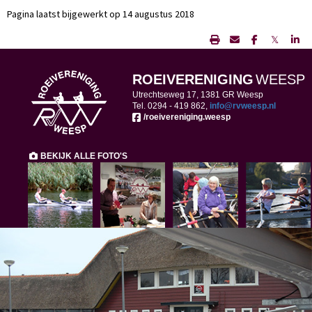
Pagina laatst bijgewerkt op 14 augustus 2018
𝕏
ROEIVERENIGING
WEESP
Utrechtseweg 17, 1381 GR Weesp
Tel. 0294 -
419 862,
ofni
@rvweesp.nl
/roeivereniging.weesp
BEKIJK ALLE FOTO'S