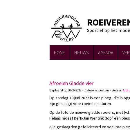
ROEIVERE
Sportief op het mooi
HOME
NIEUWS
AGENDA
VER
Afroeien Gladde vier
Geplaatst op 20-06-2022 - Categorie: Bestuur - Auteur:
Arth
Op zondag 19 juni 2022 is een ploeg, die is op
zijn geslaagd voor roeien en sturen.
Op de foto de nieuwe gladde roeiers, met (v.l.
Helaas moest Derk-Jan Wentink door een bless
Alle geslaagden gefeliciteerd en veel roeiple