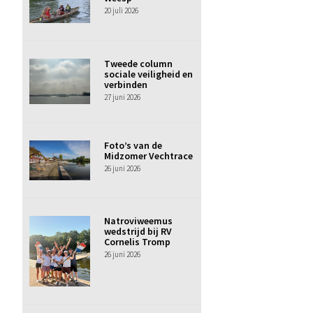
20 juli 2026
Tweede column
sociale veiligheid en
verbinden
27 juni 2026
Foto’s van de
Midzomer Vechtrace
26 juni 2026
Natroviweemus
wedstrijd bij RV
Cornelis Tromp
26 juni 2026