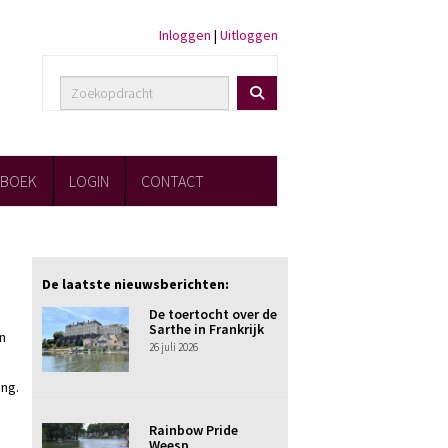
Inloggen
|
Uitloggen
FBOEK
LOGIN
CONTACT
De laatste nieuwsberichten:
De toertocht over de
Sarthe in Frankrijk
en
26 juli 2026
ing.
Rainbow Pride
Weesp