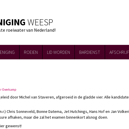
NIGING
WEESP
ste roeiwater van Nederland!
ENIGING
ROEIEN
LID WORDEN
BARDIENST
AFSCHRIJ
ur Overkamp
geleid door Michel van Staveren, afgeroeid in de gladde vier. Alle kandidat
n.r.) Chris Sonneveld, Bonne Datema, Jet Hutchings, Hans Hof en Jan Volker
ure afhaken, maar die zal het examen binnenkort alsnog doen.
zier gewenst!