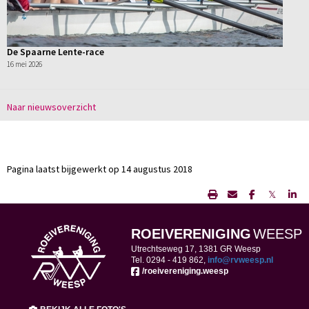
De Spaarne Lente-race
16 mei 2026
Naar nieuwsoverzicht
Pagina laatst bijgewerkt op 14 augustus 2018
𝕏
ROEIVERENIGING
WEESP
Utrechtseweg 17, 1381 GR Weesp
Tel. 0294 -
419 862,
ofni
@rvweesp.nl
/roeivereniging.weesp