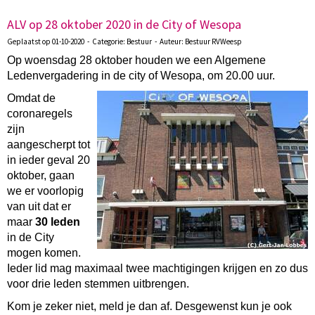
ALV op 28 oktober 2020 in de City of Wesopa
Geplaatst op 01-10-2020 - Categorie: Bestuur - Auteur: Bestuur RVWeesp
Op woensdag 28 oktober houden we een Algemene
Ledenvergadering in de city of
Wesopa, om 20.00 uur.
Omdat de
coronaregels
zijn
aangescherpt tot
in ieder geval 20
oktober, gaan
we er voorlopig
van uit dat er
maar
30 leden
in de City
mogen komen.
Ieder lid mag maximaal twee machtigingen krijgen en zo dus
voor drie leden stemmen uitbrengen.
Kom je zeker niet, meld je dan af. Desgewenst kun je ook