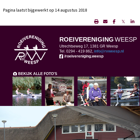
Pagina laatst bijgewerkt op 14 augustus 2018
𝕏
ROEIVERENIGING
WEESP
Utrechtseweg 17, 1381 GR Weesp
Tel. 0294 -
419 862,
ofni
@rvweesp.nl
/roeivereniging.weesp
BEKIJK ALLE FOTO'S