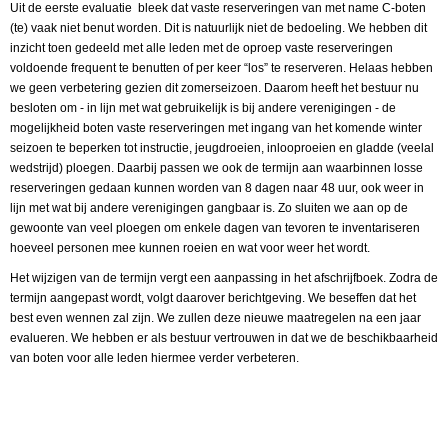
Uit de eerste evaluatie bleek dat vaste reserveringen van met name C-boten
(te) vaak niet benut worden. Dit is natuurlijk niet de bedoeling. We hebben dit
inzicht toen gedeeld met alle leden met de oproep vaste reserveringen
voldoende frequent te benutten of per keer “los” te reserveren. Helaas hebben
we geen verbetering gezien dit zomerseizoen. Daarom heeft het bestuur nu
besloten om - in lijn met wat gebruikelijk is bij andere verenigingen - de
mogelijkheid boten vaste reserveringen met ingang van het komende winter
seizoen te beperken tot instructie, jeugdroeien, inlooproeien en gladde (veelal
wedstrijd) ploegen. Daarbij passen we ook de termijn aan waarbinnen losse
reserveringen gedaan kunnen worden van 8 dagen naar 48 uur, ook weer in
lijn met wat bij andere verenigingen gangbaar is. Zo sluiten we aan op de
gewoonte van veel ploegen om enkele dagen van tevoren te inventariseren
hoeveel personen mee kunnen roeien en wat voor weer het wordt.
Het wijzigen van de termijn vergt een aanpassing in het afschrijfboek. Zodra de
termijn aangepast wordt, volgt daarover berichtgeving. We beseffen dat het
best even wennen zal zijn. We zullen deze nieuwe maatregelen na een jaar
evalueren. We hebben er als bestuur vertrouwen in dat we de beschikbaarheid
van boten voor alle leden hiermee verder verbeteren.