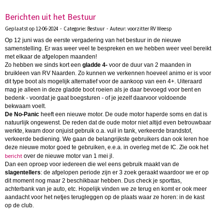
Berichten uit het Bestuur
Geplaatst op 12-06-2024 - Categorie: Bestuur - Auteur: voorzitter RV Weesp
Op 12 juni was de eerste vergadering van het bestuur in de nieuwe
samenstelling. Er was weer veel te bespreken en we hebben weer veel bereikt
met elkaar de afgelopen maanden!
Zo hebben we sinds kort een
gladde 4-
voor de duur van 2 maanden in
bruikleen van RV Naarden. Zo kunnen we verkennen hoeveel animo er is voor
dit type boot als mogelijk alternatief voor de aankoop van een 4+. Uiteraard
mag je alleen in deze gladde boot roeien als je daar bevoegd voor bent en
bedenk - voordat je gaat boegsturen - of je jezelf daarvoor voldoende
bekwaam voelt.
De No-Panic
heeft een nieuwe motor. De oude motor haperde soms en dat is
natuurlijk ongewenst. De reden dat de oude motor niet altijd even betrouwbaar
werkte, kwam door onjuist gebruik o.a. vuil in tank, verkeerde brandstof,
verkeerde bediening. We gaan de belangrijkste gebruikers dan ook leren hoe
deze nieuwe motor goed te gebruiken, e.e.a. in overleg met de IC. Zie ook het
bericht
over de nieuwe motor van 1 mei jl.
Dan een oproep voor iedereen die wel eens gebruik maakt van de
slagentellers
: de afgelopen periode zijn er 3 zoek geraakt waardoor we er op
dit moment nog maar 2
beschikbaar
hebben. Dus check je sporttas,
achterbank van je auto, etc. Hopelijk vinden we ze terug en komt er ook meer
aandacht voor het netjes terugleggen op de plaats waar ze horen: in de kast
op de club.