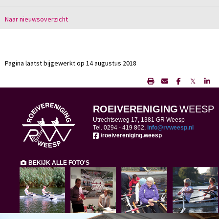
Naar nieuwsoverzicht
Pagina laatst bijgewerkt op 14 augustus 2018
𝕏
ROEIVERENIGING
WEESP
Utrechtseweg 17, 1381 GR Weesp
Tel. 0294 -
419 862,
ofni
@rvweesp.nl
/roeivereniging.weesp
BEKIJK ALLE FOTO'S