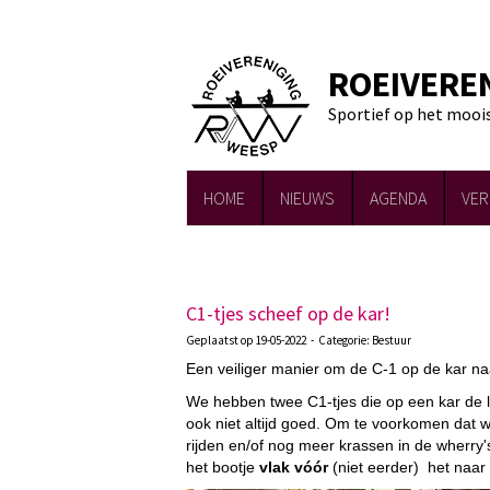
ROEIVERE
Sportief op het mooi
HOME
NIEUWS
AGENDA
VER
C1-tjes scheef op de kar!
Geplaatst op 19-05-2022 - Categorie: Bestuur
Een veiliger manier om de C-1 op de kar naa
We hebben twee C1-tjes die op een kar de l
ook niet altijd goed. Om te voorkomen dat
rijden en/of nog meer krassen in de wherry'
het bootje
vlak vóór
(niet eerder) het naar 