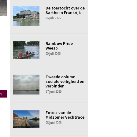
De toertocht over de
Sarthe in Frankrijk
26 juli 2026
Rainbow Pride
Weesp
20 juli 2026
Tweede column
sociale veiligheid en
verbinden
27 juni 2026
N
Foto’s van de
Midzomer Vechtrace
26 juni 2026