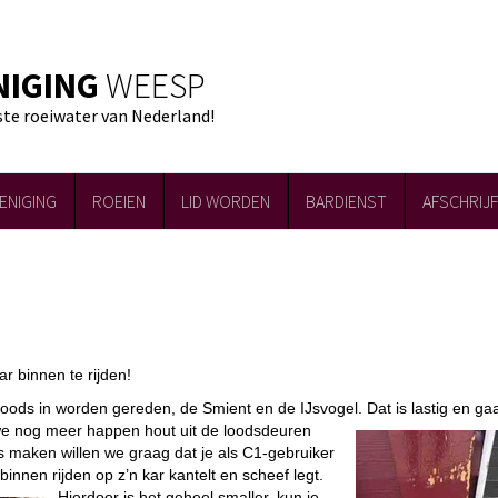
NIGING
WEESP
ste roeiwater van Nederland!
ENIGING
ROEIEN
LID WORDEN
BARDIENST
AFSCHRIJ
r binnen te rijden!
oods in worden gereden, de Smient en de IJsvogel. Dat is lastig en ga
 we nog meer happen hout uit de loodsdeuren
s maken willen we graag dat je als C1-gebruiker
binnen rijden op z’n kar kantelt en scheef legt.
Hierdoor is het geheel smaller, kun je