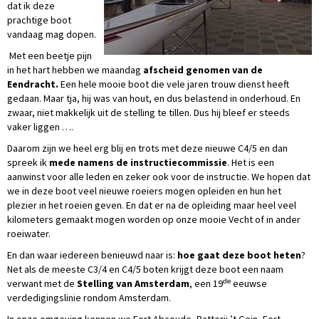
dat ik deze
prachtige boot
vandaag mag dopen.
Met een beetje pijn
in het hart hebben we maandag
afscheid genomen van de
Eendracht.
Een hele mooie boot die vele jaren trouw dienst heeft
gedaan. Maar tja, hij was van hout, en dus belastend in onderhoud. En
zwaar, niet makkelijk uit de stelling te tillen. Dus hij bleef er steeds
vaker liggen ….
Daarom zijn we heel erg blij en trots met deze nieuwe C4/5 en dan
spreek ik
mede namens de instructiecommissie
. Het is een
aanwinst voor alle leden en zeker ook voor de instructie. We hopen dat
we in deze boot veel nieuwe roeiers mogen opleiden en hun het
plezier in het roeien geven. En dat er na de opleiding maar heel veel
kilometers gemaakt mogen worden op onze mooie Vecht of in ander
roeiwater.
En dan waar iedereen benieuwd naar is:
hoe gaat deze boot heten
?
Net als de meeste C3/4 en C4/5 boten krijgt deze boot een naam
de
verwant met de
Stelling van Amsterdam
, een 19
eeuwse
verdedigingslinie rondom Amsterdam.