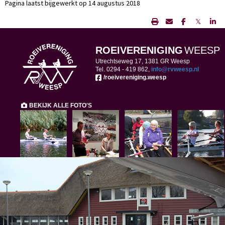
Pagina laatst bijgewerkt op 14 augustus 2018
𝕏
ROEIVERENIGING
WEESP
Utrechtseweg 17, 1381 GR Weesp
Tel. 0294 -
419 862,
ofni
@rvweesp.nl
/roeivereniging.weesp
BEKIJK ALLE FOTO'S