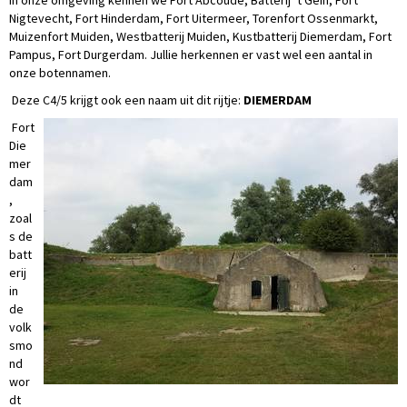
In onze omgeving kennen we Fort Abcoude, Batterij ’t Gein, Fort
Nigtevecht, Fort Hinderdam, Fort Uitermeer, Torenfort Ossenmarkt,
Muizenfort Muiden, Westbatterij Muiden, Kustbatterij Diemerdam, Fort
Pampus, Fort Durgerdam. Jullie herkennen er vast wel een aantal in
onze botennamen.
Deze C4/5 krijgt ook een naam uit dit rijtje:
DIEMERDAM
Fort
Die
mer
dam
,
zoal
s de
batt
erij
in
de
volk
smo
nd
wor
dt