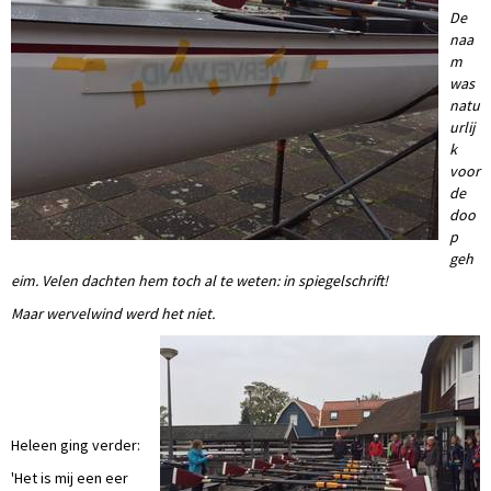
De
naa
m
was
natu
urlij
k
voor
de
doo
p
geh
eim. Velen dachten hem toch al te weten: in spiegelschrift!
Maar wervelwind werd het niet.
Heleen ging verder:
'Het is mij een eer