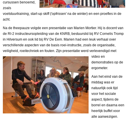
cursussen benoemd,
zoals
voetstuurtraining, start-up
skiff ('opfrissen' na de winter) en een proefles in de
acht.
Na de theepauze
volgde een presentatie van Marien Mortier. Hij is docent van
de RI-2
instructeursopleiding van de KNRB, bestuurslid bij RV Cornelis Tromp
in
Hilversum en ook lid bij RV De Eem. Marien had een leuk verhaal over
verschillende aspecten van de basis roei-instructie, zoals de organisatie,
veiligheid, roeitechniek en fouten. Zijn presentatie werd verlevendigd met
video
en
demonstraties op de
ergometer.
Aan het eind van de
middag was er
natuurlijk ook tijd
voor het sociale
aspect, tijdens de
borrel en daarna een
heerlijk buffet voor
alle aanwezigen.