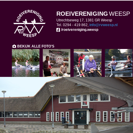
ROEIVERENIGING
WEESP
Utrechtseweg 17, 1381 GR Weesp
Tel. 0294 -
419 862,
ofni
@rvweesp.nl
/roeivereniging.weesp
BEKIJK ALLE FOTO'S