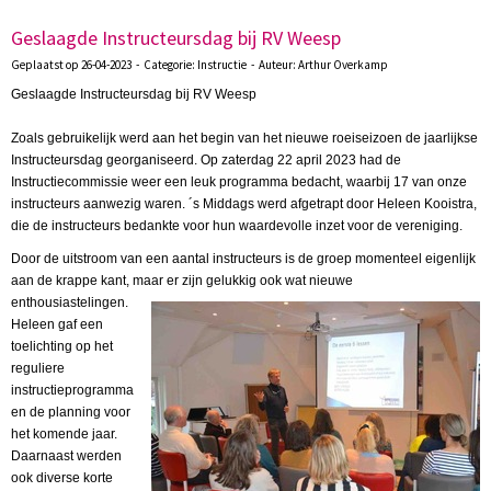
Geslaagde Instructeursdag bij RV Weesp
Geplaatst op 26-04-2023 - Categorie: Instructie - Auteur: Arthur Overkamp
Geslaagde Instructeursdag bij RV Weesp
Zoals gebruikelijk werd aan het begin van het nieuwe roeiseizoen de
jaarlijkse
Instructeursdag georganiseerd. Op zaterdag 22 april 2023 had de
Instructiecommissie weer een leuk programma bedacht, waarbij 17 van onze
instructeurs aanwezig waren. ´s Middags werd afgetrapt door Heleen Kooistra,
die de instructeurs bedankte voor hun waardevolle inzet voor de vereniging.
Door de uitstroom van een aantal instructeurs is de groep momenteel
eigenlijk
aan de krappe kant, maar er zijn gelukkig ook wat nieuwe
enthousiastelingen.
Heleen gaf een
toelichting op het
reguliere
instructieprogramma
en de planning voor
het komende jaar.
Daarnaast werden
ook diverse korte