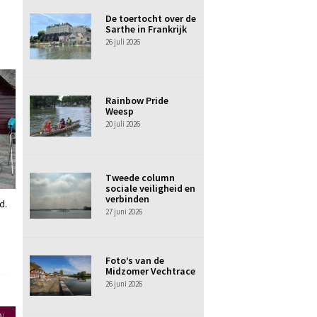
De toertocht over de
Sarthe in Frankrijk
26 juli 2026
Rainbow Pride
Weesp
20 juli 2026
Tweede column
sociale veiligheid en
verbinden
d.
27 juni 2026
Foto’s van de
Midzomer Vechtrace
26 juni 2026
N