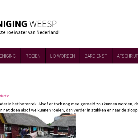
NIGING
WEESP
ste roeiwater van Nederland!
ENIGING
ROEIEN
LID WORDEN
BARDIENST
AFSCHRIJ
edactie
onder in het botenrek. Alsof er toch nog mee geroeid zou kunnen worden, d
n net doen alsof we kunnen roeien, dan verder in stukken en naar de sloop.