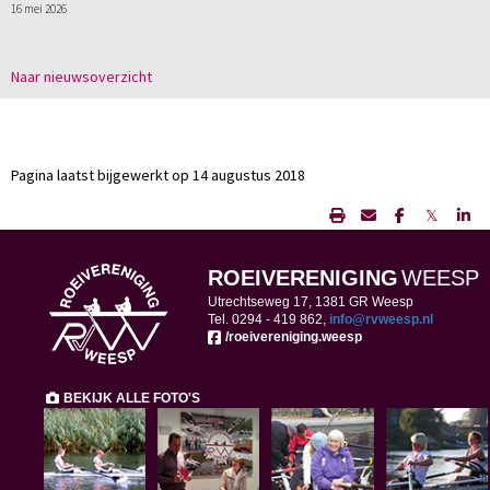
16 mei 2026
Naar nieuwsoverzicht
Pagina laatst bijgewerkt op 14 augustus 2018
𝕏
ROEIVERENIGING
WEESP
Utrechtseweg 17, 1381 GR Weesp
Tel. 0294 -
419 862,
ofni
@rvweesp.nl
/roeivereniging.weesp
BEKIJK ALLE FOTO'S