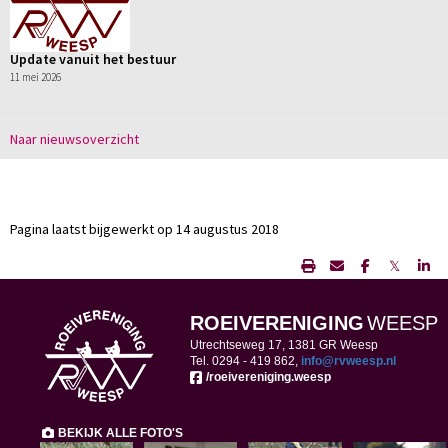
Update vanuit het bestuur
11 mei 2026
Naar nieuwsoverzicht
Pagina laatst bijgewerkt op 14 augustus 2018
𝕏
ROEIVERENIGING
WEESP
Utrechtseweg 17, 1381 GR Weesp
Tel. 0294 -
419 862,
ofni
@rvweesp.nl
/roeivereniging.weesp
BEKIJK ALLE FOTO'S