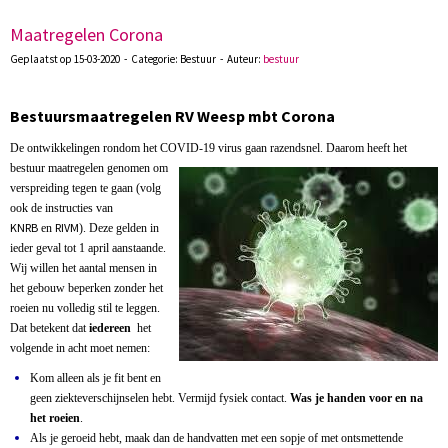
Maatregelen Corona
Geplaatst op 15-03-2020 - Categorie: Bestuur - Auteur:
bestuur
Bestuursmaatregelen RV Weesp mbt Corona
De ontwikkelingen rondom het COVID-19 virus gaan razendsnel. Daarom heeft het
bestuur maatregelen genomen om
verspreiding tegen te gaan (volg
ook de instructies van
KNRB
RIVM
en
). Deze
gelden in
ieder geval tot 1 april aanstaande.
Wij willen het aantal mensen in
het gebouw beperken zonder het
roeien nu volledig stil te leggen.
Dat betekent dat
iedereen
het
volgende in acht moet nemen:
Kom alleen als je fit bent en
geen ziekteverschijnselen hebt. Vermijd fysiek contact.
Was je handen voor en na
het roeien
.
Als je geroeid hebt, maak dan de handvatten met een sopje of met ontsmettende