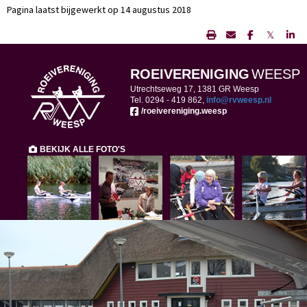
Pagina laatst bijgewerkt op 14 augustus 2018
𝕏
ROEIVERENIGING
WEESP
Utrechtseweg 17, 1381 GR Weesp
Tel. 0294 -
419 862,
ofni
@rvweesp.nl
/roeivereniging.weesp
BEKIJK ALLE FOTO'S