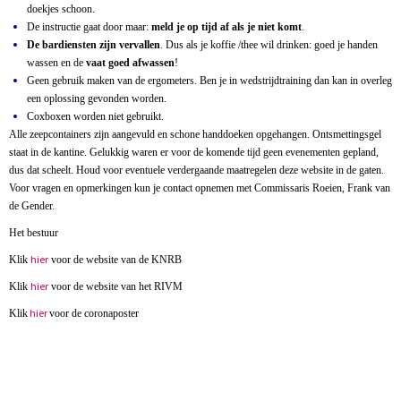
doekjes schoon.
De instructie gaat door maar:
meld je op tijd af als je niet komt
.
De bardiensten zijn vervallen
. Dus als je koffie /thee wil drinken: goed je handen
wassen en de
vaat goed afwassen
!
Geen gebruik maken van de ergometers. Ben je in wedstrijdtraining dan kan in overleg
een oplossing gevonden worden.
Coxboxen worden niet gebruikt.
Alle zeepcontainers zijn aangevuld en sc
hone handdoeken opgehangen. Ontsmettingsgel
staat in de kantine. Gelukkig waren er voor de komende tijd geen evenementen gepland,
dus dat scheelt.
Houd voor eventuele verdergaande maatregelen deze website in de gaten.
Voor vragen en opmerkingen kun je contact opnemen met Commissaris Roeien, Frank van
de Gender.
Het bestuur
hier
Klik
voor de website van de KNRB
hier
Klik
voor de website van het RIVM
hier
Klik
voor de coronaposter