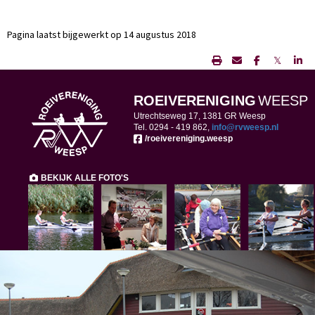
Pagina laatst bijgewerkt op 14 augustus 2018
𝕏
ROEIVERENIGING
WEESP
Utrechtseweg 17, 1381 GR Weesp
Tel. 0294 -
419 862,
ofni
@rvweesp.nl
/roeivereniging.weesp
BEKIJK ALLE FOTO'S