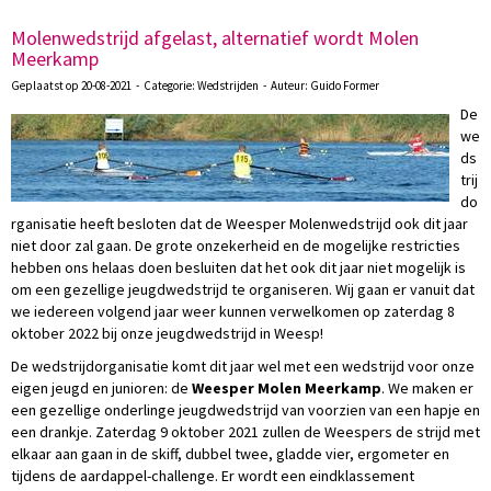
Molenwedstrijd afgelast, alternatief wordt Molen
Meerkamp
Geplaatst op 20-08-2021 - Categorie: Wedstrijden - Auteur: Guido Former
De
we
ds
trij
do
rganisatie heeft besloten dat de Weesper Molenwedstrijd ook dit jaar
niet door zal gaan. De grote onzekerheid en de mogelijke restricties
hebben ons helaas doen besluiten dat het ook dit jaar niet mogelijk is
om een gezellige jeugdwedstrijd te organiseren. Wij gaan er vanuit dat
we iedereen volgend jaar weer kunnen verwelkomen op zaterdag 8
oktober 2022 bij onze jeugdwedstrijd in Weesp!
De wedstrijdorganisatie komt dit jaar wel met een wedstrijd voor onze
eigen jeugd en junioren: de
Weesper Molen Meerkamp
. We maken er
een gezellige onderlinge jeugdwedstrijd van voorzien van een hapje en
een drankje. Zaterdag 9 oktober 2021 zullen de Weespers de strijd met
elkaar aan gaan in de skiff, dubbel twee, gladde vier, ergometer en
tijdens de aardappel-challenge. Er wordt een eindklassement