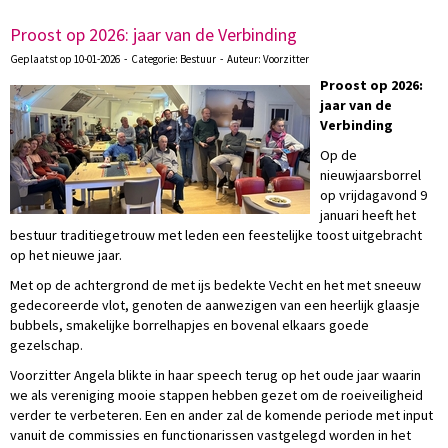
Proost op 2026: jaar van de Verbinding
Geplaatst op 10-01-2026 - Categorie: Bestuur - Auteur: Voorzitter
Proost op 2026:
jaar van de
Verbinding
Op de
nieuwjaarsborrel
op vrijdagavond 9
januari heeft het
bestuur traditiegetrouw met leden een feestelijke toost uitgebracht
op het nieuwe jaar.
Met op de achtergrond de met ijs bedekte Vecht en het met sneeuw
gedecoreerde vlot, genoten de aanwezigen van een heerlijk glaasje
bubbels, smakelijke borrelhapjes en bovenal elkaars goede
gezelschap.
Voorzitter Angela blikte in haar speech terug op het oude jaar waarin
we als vereniging mooie stappen hebben gezet om de roeiveiligheid
verder te verbeteren. Een en ander zal de komende periode met input
vanuit de commissies en functionarissen vastgelegd worden in het