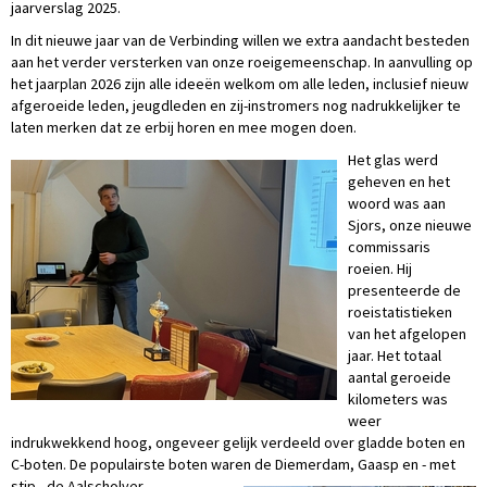
jaarverslag 2025.
In dit nieuwe jaar van de Verbinding willen we extra aandacht besteden
aan het verder versterken van onze roeigemeenschap. In aanvulling op
het jaarplan 2026 zijn alle ideeën welkom om alle leden, inclusief nieuw
afgeroeide leden, jeugdleden en zij-instromers nog nadrukkelijker te
laten merken dat ze erbij horen en mee mogen doen.
Het glas werd
geheven en het
woord was aan
Sjors, onze nieuwe
commissaris
roeien. Hij
presenteerde de
roeistatistieken
van het afgelopen
jaar. Het totaal
aantal geroeide
kilometers was
weer
indrukwekkend hoog, ongeveer gelijk verdeeld over gladde boten en
C-boten. De populairste boten waren de Diemerdam, Gaasp en - met
stip - de Aalscholver.