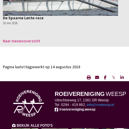
De Spaarne Lente-race
16 mei 2026
Naar nieuwsoverzicht
Pagina laatst bijgewerkt op 14 augustus 2018
𝕏
ROEIVERENIGING
WEESP
Utrechtseweg 17, 1381 GR Weesp
Tel. 0294 -
419 862,
ofni
@rvweesp.nl
/roeivereniging.weesp
BEKIJK ALLE FOTO'S