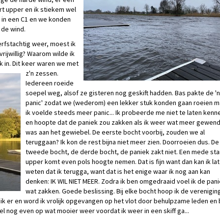
rt upper en ik stiekem wel
 in een C1 en we konden
 de wind.
rfstachtig weer, moest ik
vrijwillig? Waarom wilde ik
 in. Dit keer
waren we met
z'n zessen.
Iedereen roeide
soepel weg, alsof ze gisteren nog geskift hadden. Bas pakte de '
panic' zodat we (wederom) een lekker stuk konden gaan roeien m
ik voelde steeds meer panic... Ik probeerde me niet te laten kenn
en hoopte dat de paniek zou zakken als ik weer wat meer gewen
was aan het gewiebel. De eerste bocht voorbij, zouden we al
teruggaan? Ik kon de rest bijna niet meer zien. Doorroeien dus. De
tweede bocht, de derde bocht, de paniek zakt niet. Een mede sta
upper komt even pols hoogte nemen. Dat is fijn want dan kan ik la
weten dat ik terugga, want dat is het enige waar ik nog aan kan
denken: IK WIL NIET MEER. Zodra ik ben omgedraaid voel ik de pan
wat zakken. Goede beslissing. Bij elke bocht hoop ik de verenigin
n ik er en word ik vrolijk opgevangen op het vlot door behulpzame leden en
 wel nog even op wat mooier weer voordat ik weer in een skiff ga...