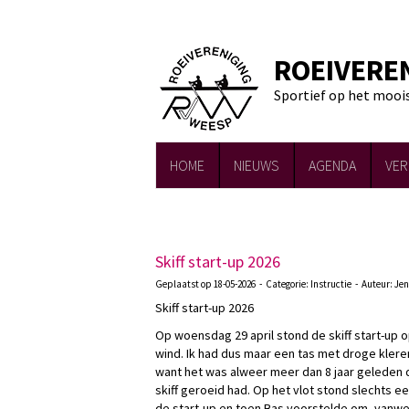
ROEIVERE
Sportief op het mooi
HOME
NIEUWS
AGENDA
VER
Skiff start-up 2026
Geplaatst op 18-05-2026 - Categorie: Instructie - Auteur: J
Skiff start-up 2026
Op woensdag 29 april stond de skiff start-up 
wind. Ik had dus maar een tas met droge kle
want het was alweer meer dan 8 jaar geleden da
skiff geroeid had. Op het vlot stond slechts 
de start-up en toen Bas voorstelde om, vanwe