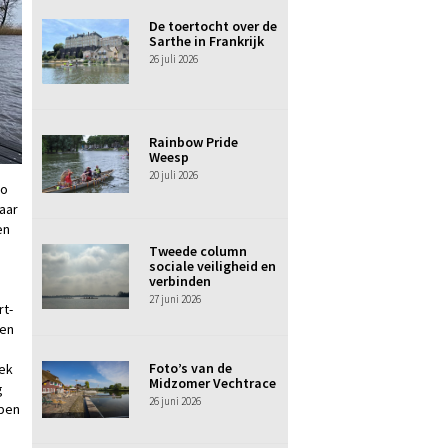
De toertocht over de
Sarthe in Frankrijk
26 juli 2026
Rainbow Pride
Weesp
20 juli 2026
no
aar
en
d
Tweede column
sociale veiligheid en
verbinden
27 juni 2026
rt-
ten
Foto’s van de
iek
Midzomer Vechtrace
g
26 juni 2026
 ben