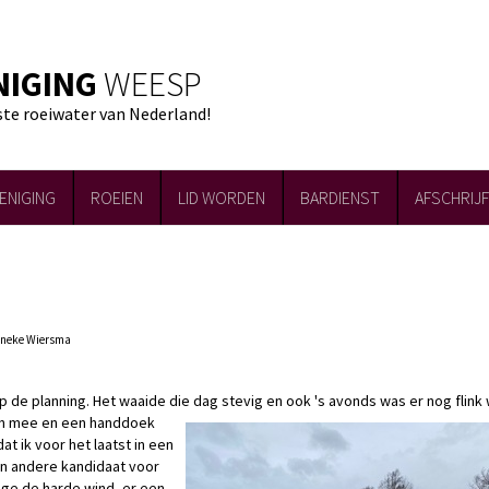
NIGING
WEESP
ste roeiwater van Nederland!
ENIGING
ROEIEN
LID WORDEN
BARDIENST
AFSCHRIJ
enneke Wiersma
op de planning. Het waaide die dag stevig en ook 's avonds was er nog
flink
ren mee en een handdoek
t ik voor het laatst in een
een andere kandidaat voor
ge de harde wind, er een