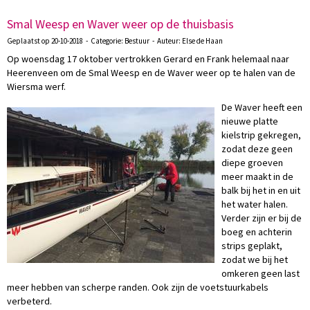
Smal Weesp en Waver weer op de thuisbasis
Geplaatst op 20-10-2018 - Categorie: Bestuur - Auteur: Else de Haan
Op woensdag 17 oktober vertrokken Gerard en Frank helemaal naar
Heerenveen om de Smal Weesp en de Waver weer op te halen van de
Wiersma werf.
De Waver heeft een
nieuwe platte
kielstrip gekregen,
zodat deze geen
diepe groeven
meer maakt in de
balk bij het in en uit
het water halen.
Verder zijn er bij de
boeg en achterin
strips geplakt,
zodat we bij het
omkeren geen last
meer hebben van scherpe randen. Ook zijn de voetstuurkabels
verbeterd.