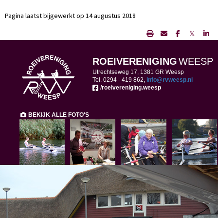
Pagina laatst bijgewerkt op 14 augustus 2018
𝕏
ROEIVERENIGING
WEESP
Utrechtseweg 17, 1381 GR Weesp
Tel. 0294 -
419 862,
ofni
@rvweesp.nl
/roeivereniging.weesp
BEKIJK ALLE FOTO'S