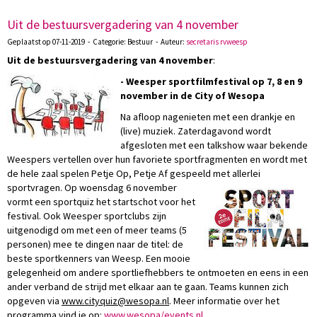
Uit de bestuursvergadering van 4 november
Geplaatst op 07-11-2019 - Categorie: Bestuur - Auteur:
secretaris rvweesp
Uit de bestuursvergadering
van 4 november
:
- Weesper sportfilmfestival op 7, 8 en 9
november in de
City of Wesopa
Na afloop nagenieten met een drankje en
(live) muziek. Zaterdagavond wordt
afgesloten met een talkshow waar bekende
Weespers vertellen over hun favoriete sportfragmenten en wordt met
de hele zaal spelen Petje Op, Petje Af gespeeld met allerlei
sportvragen. Op woensdag
6 november
vormt een sportquiz het startschot voor het
festival. Ook Weesper sportclubs zijn
uitgenodigd om met een of meer teams (5
personen) mee te dingen naar de titel: de
beste sportkenners van Weesp. Een mooie
gelegenheid om andere sportliefhebbers te ontmoeten en eens in een
ander verband de strijd met elkaar aan te gaan. Teams kunnen zich
opgeven via
ziuqytic.www
@wesopa.nl
. Meer informatie over het
programma vind je op:
www.wesopa/events.nl