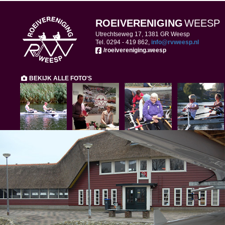
ROEIVERENIGING
WEESP
Utrechtseweg 17, 1381 GR Weesp
Tel. 0294 -
419 862,
ofni
@rvweesp.nl
/roeivereniging.weesp
BEKIJK ALLE FOTO'S