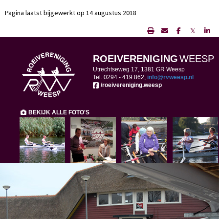
Pagina laatst bijgewerkt op 14 augustus 2018
𝕏
ROEIVERENIGING
WEESP
Utrechtseweg 17, 1381 GR Weesp
Tel. 0294 -
419 862,
ofni
@rvweesp.nl
/roeivereniging.weesp
BEKIJK ALLE FOTO'S