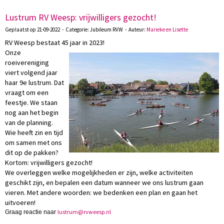
Lustrum RV Weesp: vrijwilligers gezocht!
Geplaatst op 21-09-2022 - Categorie: Jubileum RVW - Auteur:
Marieke en Lisette
RV Weesp bestaat 45 jaar in 2023!
Onze
roeivereniging
viert volgend jaar
haar 9e lustrum. Dat
vraagt om een
feestje. We staan
nog aan het begin
van de planning.
Wie heeft zin en tijd
om samen met ons
dit op de pakken?
Kortom: vrijwilligers gezocht!
We overleggen welke mogelijkheden er zijn, welke activiteiten
geschikt zijn, en bepalen een datum wanneer we ons lustrum gaan
vieren. Met andere woorden: we bedenken een plan en gaan het
uitvoeren!
murtsul
@rvweesp.nl
Graag reactie naar