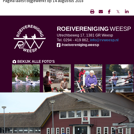
Pagina laatst bijgewerkt op 14 augustus 2018
𝕏
ROEIVERENIGING
WEESP
Utrechtseweg 17, 1381 GR Weesp
Tel. 0294 -
419 862,
ofni
@rvweesp.nl
/roeivereniging.weesp
BEKIJK ALLE FOTO'S