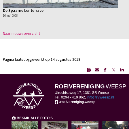
De Spaarne Lente-race
16 mei 2026
Naar nieuwsoverzicht
Pagina laatst bijgewerkt op 14 augustus 2018
𝕏
ROEIVERENIGING
WEESP
Utrechtseweg 17, 1381 GR Weesp
Tel. 0294 -
419 862,
ofni
@rvweesp.nl
/roeivereniging.weesp
BEKIJK ALLE FOTO'S