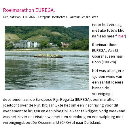
Roeimarathon EUREGA,
Geplaatst op 11-05-2026 - Categorie: Toertochten - Auteur: Renske Bootz
(voor het verslag
mét alle foto's klik
na "lees meer"
hier
)
Roeimarathon
EUREGA, Van St.
Goarshausen naar
Bonn (100 km)
Het was al langere
tijd een wens van
een aantal roeiers
binnen de
vereniging:
deelnemen aan de Europese Rijn Regatta (EUREGA), een marathon-
roeitocht over de Rijn. Dit jaar lukte het om een inschrijving voor dit
evenement te krijgen en een ploeg bij elkaar te krijgen; vorig weekend
was het zover en reisden we met een roeiploeg en een walploeg met
verenigingsboot De Ossenmarkt (C4X+) af naar Duitsland.