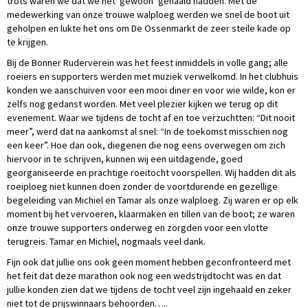
trots waren we dat we het ‘gewoon’ gehaald hadden. Met de
medewerking van onze trouwe walploeg werden we snel de boot uit
geholpen en lukte het ons om De Ossenmarkt de zeer steile kade op
te krijgen.
Bij de Bonner Ruderverein was het feest inmiddels in volle gang; alle
roeiers en supporters werden met muziek verwelkomd. In het clubhuis
konden we aanschuiven voor een mooi diner en voor wie wilde, kon er
zelfs nog gedanst worden. Met veel plezier kijken we terug op dit
evenement. Waar we tijdens de tocht af en toe verzuchtten: “Dit nooit
meer”, werd dat na aankomst al snel: “In de toekomst misschien nog
een keer”. Hoe dan ook, diegenen die nog eens overwegen om zich
hiervoor in te schrijven, kunnen wij een uitdagende, goed
georganiseerde en prachtige roeitocht voorspellen. Wij hadden dit als
roeiploeg niet kunnen doen zonder de voortdurende en gezellige
begeleiding van Michiel en Tamar als onze walploeg. Zij waren er op elk
moment bij het vervoeren, klaarmaken en tillen van de boot; ze waren
onze trouwe supporters onderweg en zorgden voor een vlotte
terugreis. Tamar en Michiel, nogmaals veel dank.
Fijn ook dat jullie ons ook geen moment hebben geconfronteerd met
het feit dat deze marathon ook nog een wedstrijdtocht was en dat
jullie konden zien dat we tijdens de tocht veel zijn ingehaald en zeker
niet tot de prijswinnaars behoorden…..