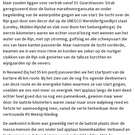
klaar zouden liggen voor vertrek vanaf St. Goarshausen. Strak
geregisseerd door de Duitse marathonorganisatie en onder
begeleiding van de waterpolitie gingen we van start. De tocht over de
Rijn gaat door een decor dat op de UNESCO Werelderfgoedlijst staat
(Loreley, Midden-Rijndal en vlak voor Bonn het Siebengebirge). De
eerste kilometers waren we echter vooral bezig met wennen aan het
water van de Rijn, met zijn stroming, golfslag en alle scheepvaart die
ons van twee kanten passeerde. Maar naarmate de tocht vorderde,
kwamen we in een mooi ritme en konden we zeker op de rustiger
stukken van de Rijn ook genieten van de talloze burchten en
wijngaarden op de oevers.
In Neuwied (bij het 55 km punt) passeerden we het startpunt van de
kortere 45-km route. Bij het zien van de nog fris ogende deelnemers
van deze route en de energieke halen waarmee ze van start gingen,
voelden we ons niet meer zo energiek. Het applaus langs de kant deed
echter heel goed dus na nog een pannenkoek, gewoon maar weer
door. De laatste kilometers waren zwaar maar onze walploeg reed en
fietste ter aanmoediging mee, vanuit de verte herkenbaar door de
vertrouwde RV Weesp-kleding.
De aankomst in Bonn was geweldig niet in de laatste plaats door de
massa mensen die ons onder luid applaus binnenhaalden. Verbaasd en