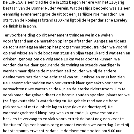
De EUREGA is een traditie die in 1992 begon ter ere van het 110-jarig
bestaan van de Bonner Ruder Verein. Wat destijds bedoeld was als een
eenmalig evenement groeide uit tot een jaarlijkse roeimarathon. De
start van de koningsafstand (100 km) ligt bij de legendarische Loreley,
de finish is in Bonn.
Ter voorbereiding op dit evenement trainden we in de weken
voorafgaand aan de marathon op lange afstanden. Aangezien tijdens
de tocht aanleggen niet op het programma stond, trainden we vooral
op snel wisselen in de boot van stuur en bijna tegelijkertijd wat eten en
drinken, genoeg om de volgende 10 km weer door te kunnen. We
vonden dat we daar gedurende de trainingen steeds vaardiger in
werden maar tijdens de marathon zelf zouden we bij de andere
deelnemers pas zien hoe echt snel van stuur wisselen eruit kan zien.
De Ossenmarkt hadden we voor vertrek klaar gemaakt voor het te
verwachten ruwe water van de Rijn en de sterke rivierstroom. Om te
voorkomen dat golven direct de boot in zouden spoelen, plaatsten we
(zelf ‘geknutselde’!) waterkeringen. De gehele rand van de boot
plakten we af met dubbele lagen tape (leve de ducttape!). De
woensdagochtend-klusploeg was zo vriendelijk geweest om de
bankjes te vervangen en vlak voor vertrek de boot nog een keer te
‘finetunen’. Op een hondsvroeg moment werden we zaterdag 2 mei bij
het startpunt verwacht zodat alle deelnemende boten om 9.00 uur