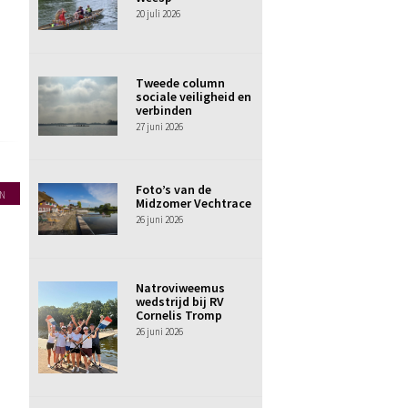
20 juli 2026
Tweede column
sociale veiligheid en
verbinden
27 juni 2026
Foto’s van de
N
Midzomer Vechtrace
26 juni 2026
Natroviweemus
wedstrijd bij RV
Cornelis Tromp
26 juni 2026