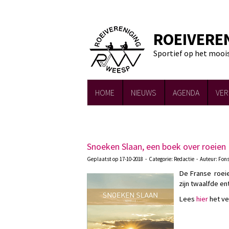
ROEIVERE
Sportief op het mooi
HOME
NIEUWS
AGENDA
VER
Snoeken Slaan, een boek over roeien
Geplaatst op 17-10-2018 - Categorie: Redactie - Auteur: Fon
De Franse roeie
zijn twaalfde e
Lees
hier
het ve