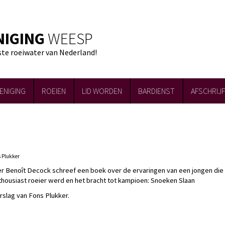
NIGING
WEESP
ste roeiwater van Nederland!
ENIGING
ROEIEN
LID WORDEN
BARDIENST
AFSCHRIJ
s Plukker
r Benoît Decock schreef een boek over de ervaringen van een jongen die
nthousiast roeier werd en het bracht tot kampioen: Snoeken Slaan
rslag van Fons Plukker.